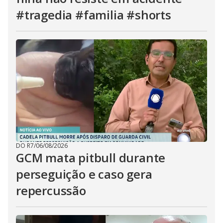
#tragedia #familia #shorts
DO R7
/
06/08/2026
GCM mata pitbull durante
perseguição e caso gera
repercussão