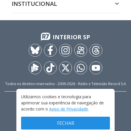
INSTITUCIONAL
INTERIOR SP
Todos os direitos reservados - 2009-
2026
- Rádio e Televisão Record S.A
Utilizamos cookies e tecnologia para
CARREIRA
FALE CONOSCO
PRIVACIDADE
aprimorar sua experiência de navegação de
TERMOS E CONDIÇÕES DE USO
acordo com o
Aviso de Privacidade
.
FECHAR