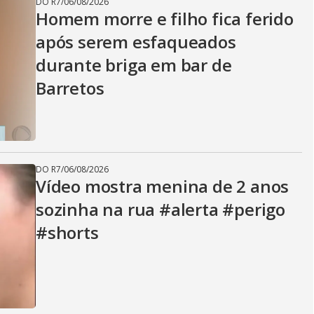
DO R7
/
06/08/2026
Homem morre e filho fica ferido
após serem esfaqueados
durante briga em bar de
Barretos
DO R7
/
06/08/2026
Vídeo mostra menina de 2 anos
sozinha na rua #alerta #perigo
#shorts