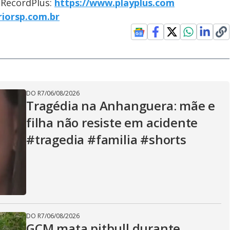
o RecordPlus:
https://www.playplus.com
riorsp.com.br
DO R7
/
06/08/2026
Tragédia na Anhanguera: mãe e
filha não resiste em acidente
#tragedia #familia #shorts
DO R7
/
06/08/2026
GCM mata pitbull durante