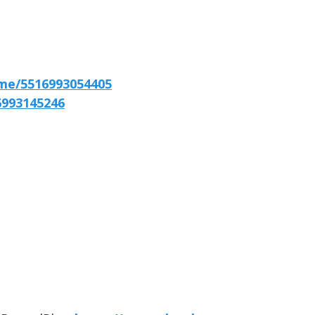
.me/5516993054405
6993145246