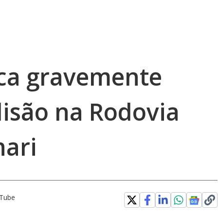
ica gravemente
lisão na Rodovia
nari
uTube