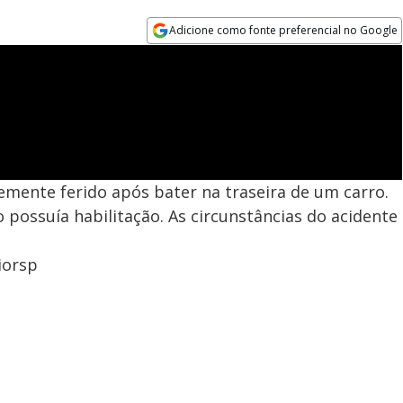
Adicione como fonte preferencial no Google
Opens in new window
emente ferido após bater na traseira de um carro.
o possuía habilitação. As circunstâncias do acidente
iorsp