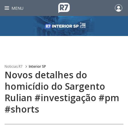
MENU
Noticias R7
Interior SP
Novos detalhes do
homicídio do Sargento
Rulian #investigação #pm
#shorts