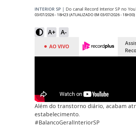
INTERIOR SP
|
Do canal Record Interior SP no Yo
03/07/2026 - 18H23
(ATUALIZADO EM
03/07/2026 - 18H30
)
A+
A-
Assi
AO VIVO
Reco
Além do transtorno diário, acabam atr
estabelecimento.
#BalancoGeralInteriorSP