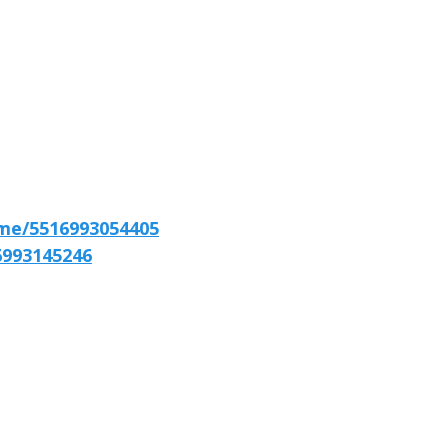
.me/5516993054405
6993145246