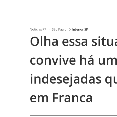
Noticias R7
São Paulo
Interior SP
Olha essa situa
convive há um
indesejadas q
em Franca