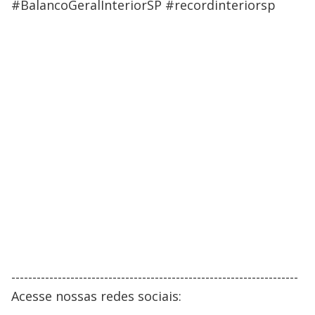
#BalancoGeralInteriorSP #recordinteriorsp
--------------------------------------------------------------------
Acesse nossas redes sociais: