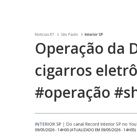
Noticias R7
São Paulo
Interior SP
Operação da D
cigarros eletr
#operação #sh
INTERIOR SP
|
Do canal Record Interior SP no Yo
09/05/2026 - 14H00
(ATUALIZADO EM
09/05/2026 - 14H05
)