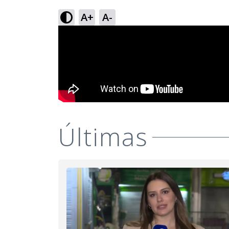
A+
A-
Últimas