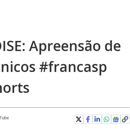
ISE: Apreensão de
ônicos #francasp
orts
uTube