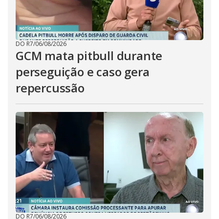
DO R7
/
06/08/2026
GCM mata pitbull durante
perseguição e caso gera
repercussão
DO R7
/
06/08/2026