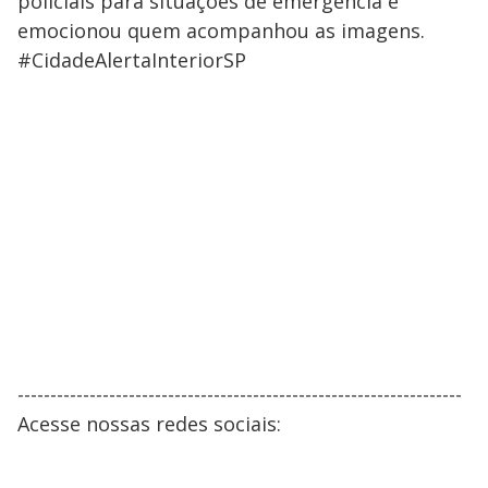
policiais para situações de emergência e
emocionou quem acompanhou as imagens.
#CidadeAlertaInteriorSP
--------------------------------------------------------------------
Acesse nossas redes sociais: