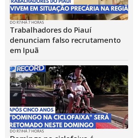
DO R7
/
HÁ 7 HORAS
Trabalhadores do Piauí
denunciam falso recrutamento
em Ipuã
DO R7
/
HÁ 7 HORAS