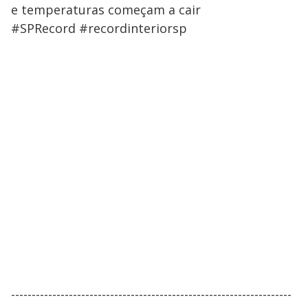
e temperaturas começam a cair
#SPRecord #recordinteriorsp
--------------------------------------------------------------------