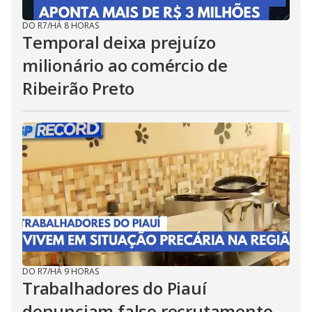
DO R7
/
HÁ 8 HORAS
Temporal deixa prejuízo
milionário ao comércio de
Ribeirão Preto
DO R7
/
HÁ 9 HORAS
Trabalhadores do Piauí
denunciam falso recrutamento