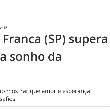
ior SP
 Franca (SP) supera
za sonho da
 ao mostrar que amor e esperança
safios