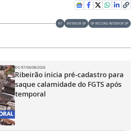
R7
INTERIOR SP
SP RECORD INTERIOR SP
DO R7
/
06/08/2026
Ribeirão inicia pré-cadastro para
saque calamidade do FGTS após
temporal