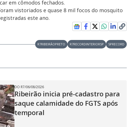
icar em cômodos fechados.
 foram vistoriados e quase 8 mil focos do mosquito
egistradas este ano.
R7RIBEIRÃOPRETO
R7RECORDINTERIORSP
SPRECORD
DO R7
/
06/08/2026
Ribeirão inicia pré-cadastro para
saque calamidade do FGTS após
temporal