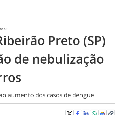
ior SP
Ribeirão Preto (SP)
ção de nebulização
rros
o ao aumento dos casos de dengue