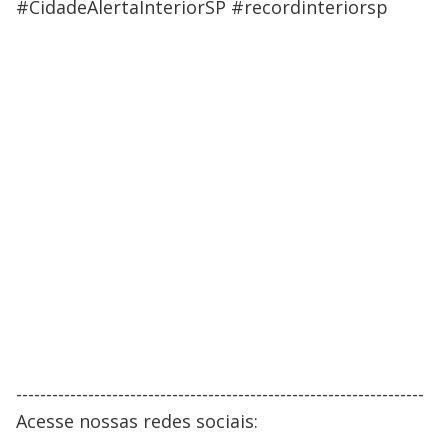
#CidadeAlertaInteriorSP #recordinteriorsp
--------------------------------------------------------------------
Acesse nossas redes sociais: