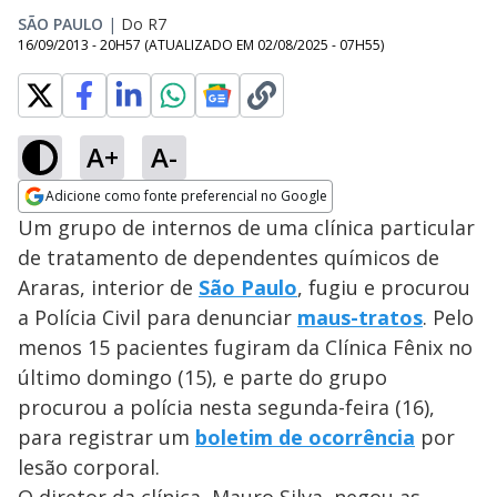
SÃO PAULO
|
Do R7
16/09/2013 - 20H57
(ATUALIZADO EM
02/08/2025 - 07H55
)
A+
A-
Adicione como fonte preferencial no Google
Opens in new window
Um grupo de internos de uma clínica particular
de tratamento de dependentes químicos de
Araras, interior de
São Paulo
, fugiu e procurou
a Polícia Civil para denunciar
maus-tratos
. Pelo
menos 15 pacientes fugiram da Clínica Fênix no
último domingo (15), e parte do grupo
procurou a polícia nesta segunda-feira (16),
para registrar um
boletim de ocorrência
por
lesão corporal.