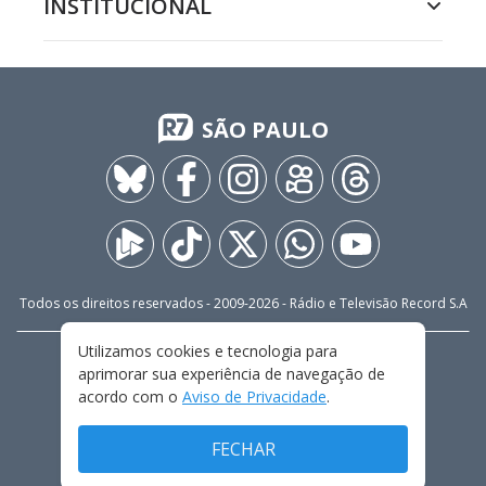
INSTITUCIONAL
SÃO PAULO
Todos os direitos reservados - 2009-
2026
- Rádio e Televisão Record S.A
Utilizamos cookies e tecnologia para
CARREIRA
FALE CONOSCO
PRIVACIDADE
aprimorar sua experiência de navegação de
TERMOS E CONDIÇÕES DE USO
acordo com o
Aviso de Privacidade
.
FECHAR