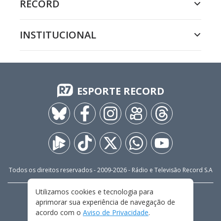
RECORD
INSTITUCIONAL
ESPORTE RECORD
Todos os direitos reservados - 2009-
2026
- Rádio e Televisão Record S.A
Utilizamos cookies e tecnologia para
CARREIRA
FALE CONOSCO
PRIVACIDADE
aprimorar sua experiência de navegação de
TERMOS E CONDIÇÕES DE USO
acordo com o
Aviso de Privacidade
.