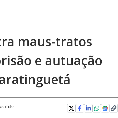
ra maus-tratos
risão e autuação
aratinguetá
o YouTube