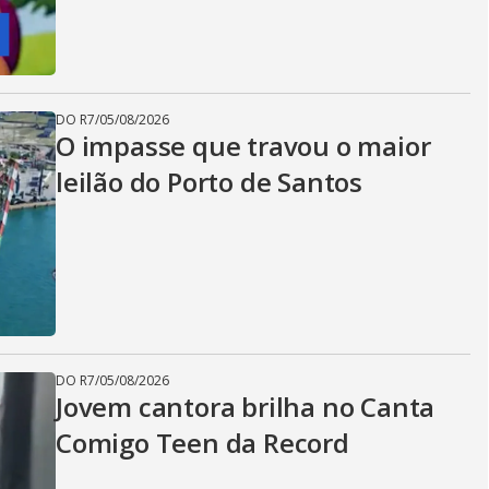
DO R7
/
05/08/2026
O impasse que travou o maior
leilão do Porto de Santos
DO R7
/
05/08/2026
Jovem cantora brilha no Canta
Comigo Teen da Record