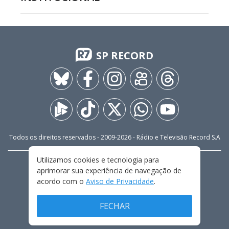
SP RECORD
Todos os direitos reservados - 2009-
2026
- Rádio e Televisão Record S.A
Utilizamos cookies e tecnologia para
CARREIRA
FALE CONOSCO
PRIVACIDADE
aprimorar sua experiência de navegação de
TERMOS E CONDIÇÕES DE USO
acordo com o
Aviso de Privacidade
.
FECHAR