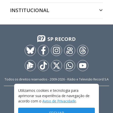
INSTITUCIONAL
SP RECORD
Todos os direitos reservados - 2009-
2026
- Rádio e Televisão Record S.A
Utilizamos cookies e tecnologia para
CARREIRA
FALE CONOSCO
PRIVACIDADE
aprimorar sua experiência de navegação de
TERMOS E CONDIÇÕES DE USO
acordo com o
Aviso de Privacidade
.