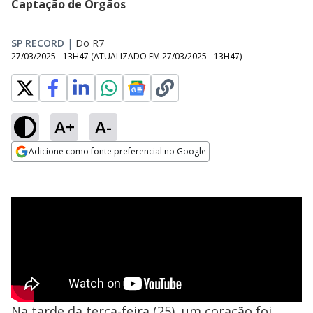
Captação de Órgãos
SP RECORD
|
Do R7
27/03/2025 - 13H47
(ATUALIZADO EM
27/03/2025 - 13H47
)
A+
A-
Adicione como fonte preferencial no Google
Opens in new window
Na tarde da terça-feira (25), um coração foi