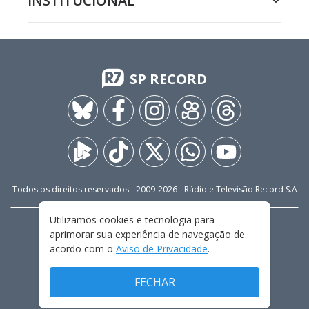
INSTITUCIONAL
SP RECORD
Todos os direitos reservados - 2009-
2026
- Rádio e Televisão Record S.A
Utilizamos cookies e tecnologia para
CARREIRA
FALE CONOSCO
PRIVACIDADE
aprimorar sua experiência de navegação de
TERMOS E CONDIÇÕES DE USO
acordo com o
Aviso de Privacidade
.
FECHAR