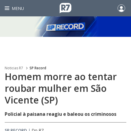
MENU
Noticias R7
SP Record
Homem morre ao tentar
roubar mulher em São
Vicente (SP)
Policial à paisana reagiu e baleou os criminosos
SP RECORD
|
Do R7