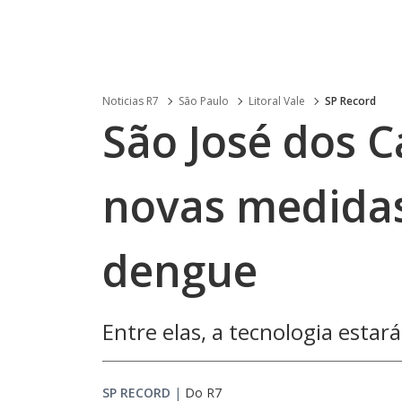
Noticias R7
São Paulo
Litoral Vale
SP Record
São José dos
novas medidas
dengue
Entre elas, a tecnologia estar
SP RECORD
|
Do R7