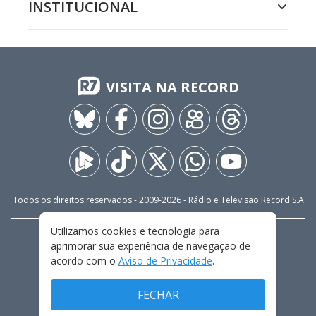
INSTITUCIONAL
VISITA NA RECORD
Todos os direitos reservados - 2009-
2026
- Rádio e Televisão Record S.A
Utilizamos cookies e tecnologia para
CARREIRA
FALE CONOSCO
PRIVACIDADE
aprimorar sua experiência de navegação de
TERMOS E CONDIÇÕES DE USO
acordo com o
Aviso de Privacidade
.
FECHAR