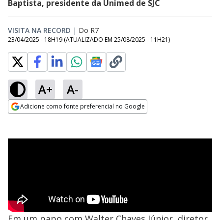
Baptista, presidente da Unimed de SJC
VISITA NA RECORD
|
Do R7
23/04/2025 - 18H19
(ATUALIZADO EM
25/08/2025 - 11H21
)
A+
A-
Adicione como fonte preferencial no Google
Opens in new window
Em um papo com Walter Chaves Júnior, diretor