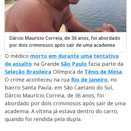
Dárcio Maurício Correia, de 36 anos, foi abordado
por dois criminosos após sair de uma academia
O médico
morto em
durante uma tentativa
de assalto
na Grande
São Paulo
fazia parte da
Seleção Brasileira
Olímpica de
Tênis de Mesa
.
O crime aconteceu na rua
Rio de Janeiro
, no
bairro Santa Paula, em São Caetano do Sul,
Dárcio Maurício Correia, de 36 anos, foi
abordado por dois criminosos após sair de uma
academia. A vítima já estava dentro do carro,
quando foi rendida pela dupla.