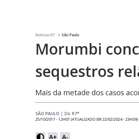
Noticias R7
São Paulo
Morumbi conc
sequestros re
Mais da metade dos casos aco
SÃO PAULO
|
Do R7*
25/10/2017 - 12H07
(ATUALIZADO EM
22/02/2024 - 23H39
)
A+
A-