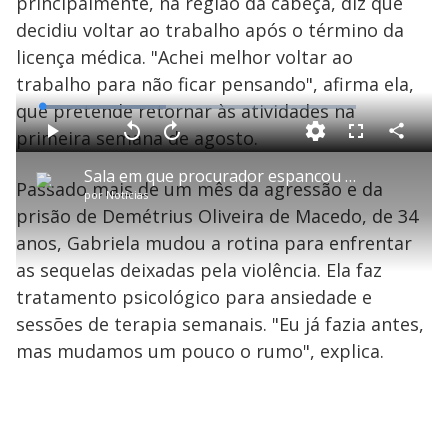
principalmente, na região da cabeça, diz que
decidiu voltar ao trabalho após o término da
licença médica. "Achei melhor voltar ao
trabalho para não ficar pensando", afirma ela,
que pretende retornar às atividades na
L
o
a
primeira semana de agosto.
d
C
P
V
A
P
F
e
o
l
o
v
u
d
m
a
l
a
l
:
Sala em que procurador espancou chefe em Registro (SP) é redecorada; veja vídeo
p
y
t
n
l
3
Passado mais de um mês da agressão e da
a
a
ç
s
9
por
Notícias
r
r
a
c
.
t
1
r
l
r
3
prisão de Demétrius Oliveira de Macedo, de 34
i
0
1
e
9
l
s
0
e
%
h
anos, Gabriela mudou a rotina para enfrentar
e
s
n
a
g
e
r
u
g
as sequelas deixadas pela violência. Ela faz
n
u
a
d
n
o
d
tratamento psicológico para ansiedade e
s
o
s
sessões de terapia semanais. "Eu já fazia antes,
y
mas mudamos um pouco o rumo", explica.
M
V
u
d
o