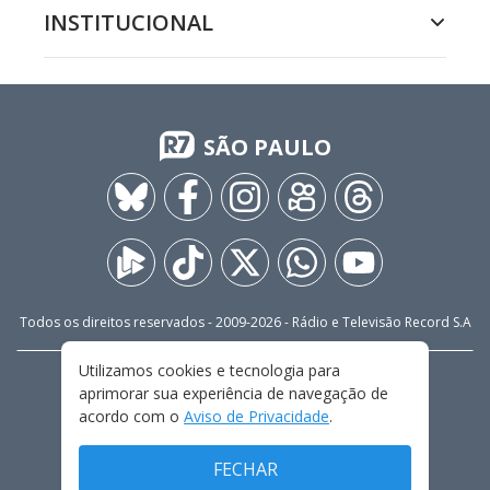
INSTITUCIONAL
SÃO PAULO
Todos os direitos reservados - 2009-
2026
- Rádio e Televisão Record S.A
Utilizamos cookies e tecnologia para
CARREIRA
FALE CONOSCO
PRIVACIDADE
aprimorar sua experiência de navegação de
TERMOS E CONDIÇÕES DE USO
acordo com o
Aviso de Privacidade
.
FECHAR