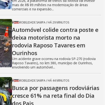
Em 2026, a plataforma de trilhos da Motiva vai investir
mais de R$ 89 milhões na modernização de áreas
comerciais e na expansão...
MOBILIDADE SAMPA
/
HÁ 29 MINUTOS
Automóvel colide contra poste e
deixa motorista morto na
rodovia Raposo Tavares em
Ourinhos
Um acidente grave ocorreu na rodovia SP-270 (rodovia
Raposo Tavares), no km 380, município de Ourinhos,
envolvendo um automóvel...
MOBILIDADE SAMPA
/
HÁ 44 MINUTOS
Busca por passagens rodoviárias
cresce 61% na reta final do Dia
dos Pais