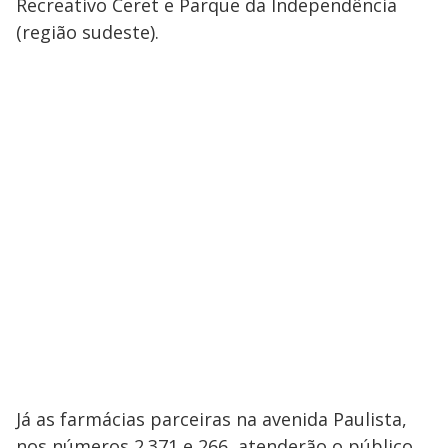
Recreativo Ceret e Parque da Independência
(região sudeste).
Já as farmácias parceiras na avenida Paulista,
nos números 2.371 e 266, atenderão o público