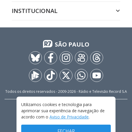
INSTITUCIONAL
SÃO PAULO
Todos os direitos reservados - 2009-
2026
- Rádio e Televisão Record S.A
Utilizamos cookies e tecnologia para
CARREIRA
FALE CONOSCO
PRIVACIDADE
aprimorar sua experiência de navegação de
TERMOS E CONDIÇÕES DE USO
acordo com o
Aviso de Privacidade
.
FECHAR