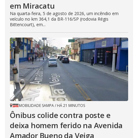
d
em Miracatu
e
Na quarta-feira, 5 de agosto de 2026, um incêndio em
veículo no km 364,1 da BR-116/SP (rodovia Régis
Bittencourt), em...
o
MOBILIDADE SAMPA
/
HÁ 21 MINUTOS
Ônibus colide contra poste e
deixa homem ferido na Avenida
Amador Bueno da Veiga