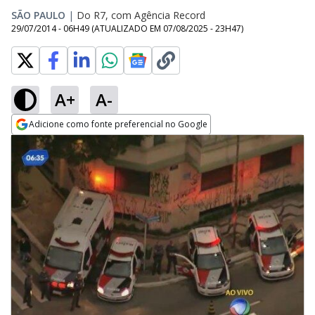
SÃO PAULO
|
Do R7, com Agência Record
29/07/2014 - 06H49
(ATUALIZADO EM
07/08/2025 - 23H47
)
A+
A-
Adicione como fonte preferencial no Google
Opens in new window