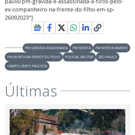
paulo/pm-gravida-e-assassinada-a-tiros-pelo-
ex-companheiro-na-frente-do-filho-em-sp-
26092023"]
PM GRÁVIDA ASSASSINADA
PM MORTA
PM MORTA MARIDO
PM MORTA NA FRENTE DO FILHO
POLICIAL MILITAR
SÃO PAULO
CAMPO LIMPO PAULISTA
Últimas