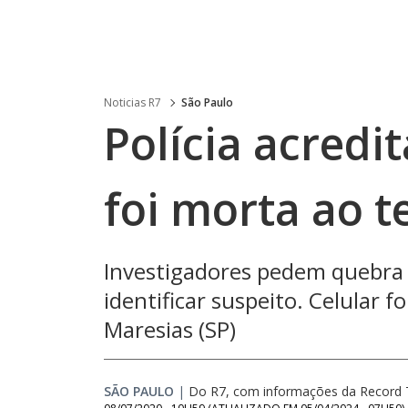
Noticias R7
São Paulo
Polícia acredi
foi morta ao t
Investigadores pedem quebra d
identificar suspeito. Celular f
Maresias (SP)
SÃO PAULO
|
Do R7, com informações da Record 