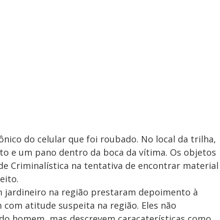
ônico do celular que foi roubado. No local da trilha,
to e um pano dentro da boca da vítima. Os objetos
e Criminalística na tentativa de encontrar material
peito.
m jardineiro na região prestaram depoimento à
 com atitude suspeita na região. Eles não
 do homem, mas descrevem caracaterísticas como