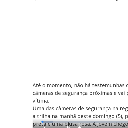
Até o momento, não há testemunhas do
câmeras de segurança próximas e vai p
vítima.
Uma das câmeras de segurança na regi
a trilha na manhã deste domingo (5), 
preta e uma blusa rosa. A jovem chego
L
o