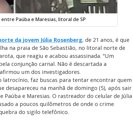
a entre Paúba e Maresias, litoral de SP
 morte da jovem Júlia Rosenberg
, de 21 anos, é que
a na praia de São Sebastião, no litoral norte de
garota, que reagiu e acabou assassinada. "Um
ela conjunção carnal. Não é descartada a
 afirmou um dos investigadores.
o latrocínio, faz buscas para tentar encontrar quem
ue desapareceu na manhã de domingo (5), após sair
e Paúba e Maresias. O rastreador do celular de Júlia
usado a poucos quilômetros de onde o crime
uebra do sigilo telefônico.