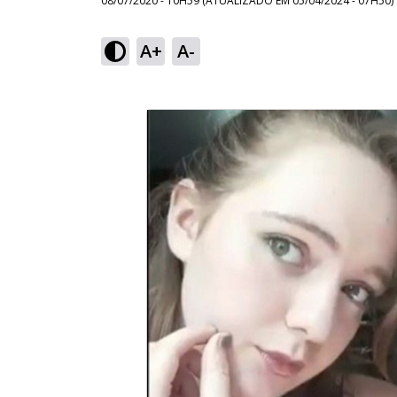
08/07/2020 - 10H59
(ATUALIZADO EM
05/04/2024 - 07H50
)
A+
A-