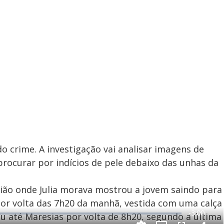
 crime. A investigação vai analisar imagens de
rocurar por indícios de pele debaixo das unhas da
ão onde Julia morava mostrou a jovem saindo para
por volta das 7h20 da manhã, vestida com uma calça
R
-
3:00
u até Maresias por volta de 8h20, segundo a última