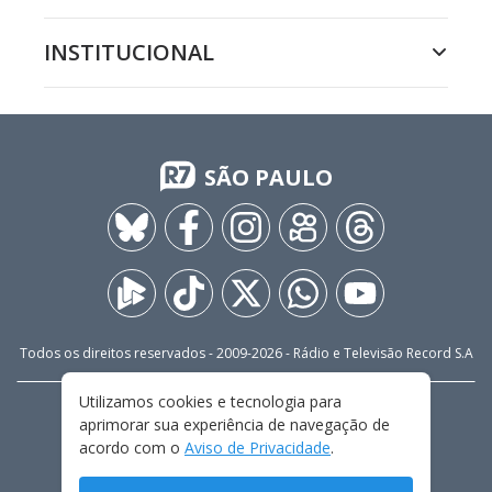
INSTITUCIONAL
SÃO PAULO
Todos os direitos reservados - 2009-
2026
- Rádio e Televisão Record S.A
Utilizamos cookies e tecnologia para
CARREIRA
FALE CONOSCO
PRIVACIDADE
aprimorar sua experiência de navegação de
TERMOS E CONDIÇÕES DE USO
acordo com o
Aviso de Privacidade
.