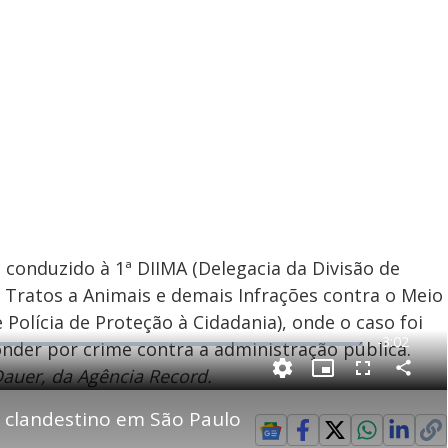
 conduzido à 1ª DIIMA (Delegacia da Divisão de
 Tratos a Animais e demais Infrações contra o Meio
olícia de Proteção à Cidadania), onde o caso foi
R
-
3:02
nder por crime contra a administração pública.
e
Dauer, da Agência Record.
P
C
P
F
m
o
i
u
m
c
l
p
o clandestino em São Paulo
a
t
l
a
u
s
r
r
c
i
t
e
r