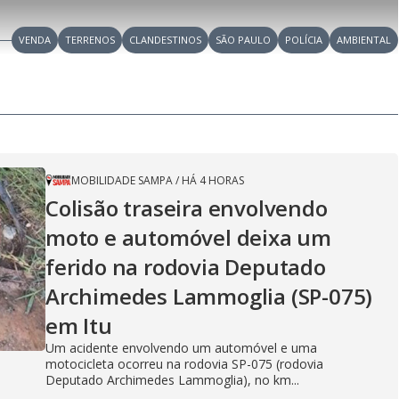
i
-
e
l
l
n
i
e
V
h
n
n
e
a
-
i
VENDA
TERRENOS
CLANDESTINOS
l
SÃO PAULO
POLÍCIA
AMBIENTAL
r
P
o
i
c
n
c
i
t
d
u
g
a
a
r
d
e
e
T
i
m
y
e
MOBILIDADE SAMPA
/
HÁ 4 HORAS
Colisão traseira envolvendo
V
moto e automóvel deixa um
ferido na rodovia Deputado
Archimedes Lammoglia (SP-075)
i
em Itu
Um acidente envolvendo um automóvel e uma
motocicleta ocorreu na rodovia SP-075 (rodovia
Deputado Archimedes Lammoglia), no km...