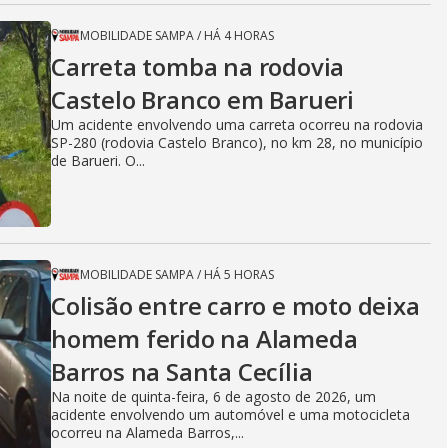
d
MOBILIDADE SAMPA
/
HÁ 4 HORAS
e
Carreta tomba na rodovia
Castelo Branco em Barueri
Um acidente envolvendo uma carreta ocorreu na rodovia
o
SP-280 (rodovia Castelo Branco), no km 28, no município
de Barueri. O...
MOBILIDADE SAMPA
/
HÁ 5 HORAS
Colisão entre carro e moto deixa
homem ferido na Alameda
Barros na Santa Cecília
Na noite de quinta-feira, 6 de agosto de 2026, um
acidente envolvendo um automóvel e uma motocicleta
ocorreu na Alameda Barros,...