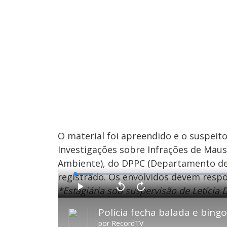
O material foi apreendido e o suspeito
Investigações sobre Infrações de Maus
Ambiente), do DPPC (Departamento de P
registrado. Os envolvidos devem respo
L
o
a
*Estagiária sob suspervisão de Letícia 
d
P
V
A
e
l
o
v
d
a
l
a
:
Polícia fecha balada e bing
y
t
n
5
a
ç
.
r
a
4
por
RecordTV
1
r
0