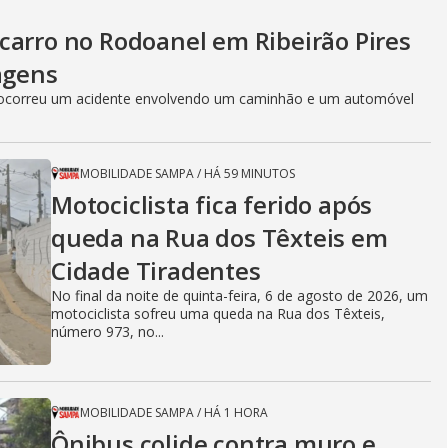
carro no Rodoanel em Ribeirão Pires
agens
0, ocorreu um acidente envolvendo um caminhão e um automóvel
MOBILIDADE SAMPA
/
HÁ 59 MINUTOS
Motociclista fica ferido após
queda na Rua dos Têxteis em
Cidade Tiradentes
No final da noite de quinta-feira, 6 de agosto de 2026, um
motociclista sofreu uma queda na Rua dos Têxteis,
número 973, no...
MOBILIDADE SAMPA
/
HÁ 1 HORA
Ônibus colide contra muro e