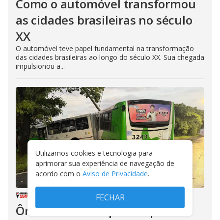
Como o automóvel transformou
as cidades brasileiras no século
XX
O automóvel teve papel fundamental na transformação
das cidades brasileiras ao longo do século XX. Sua chegada
impulsionou a...
Utilizamos cookies e tecnologia para
aprimorar sua experiência de navegação de
acordo com o
Aviso de Privacidade
.
MOBILIDADE SAMPA
/
08/08/2026
FECHAR
Ônibus bate em poste após