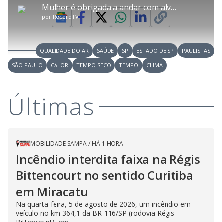
P
m
a
l
a
l
:
Mulher é obrigada a andar com alvará de soltura após ser presa injustamente
p
y
t
n
l
1
a
a
ç
s
.
por
RecordTV
r
r
a
c
5
t
1
r
l
r
5
i
0
1
e
%
l
s
0
e
h
e
s
n
a
g
e
r
u
g
QUALIDADE DO AR
SAÚDE
SP
ESTADO DE SP
PAULISTAS
n
u
a
d
n
o
d
SÃO PAULO
CALOR
TEMPO SECO
TEMPO
CLIMA
s
o
s
y
Últimas
M
V
u
d
o
i
MOBILIDADE SAMPA
/
HÁ 1 HORA
Incêndio interdita faixa na Régis
Bittencourt no sentido Curitiba
d
em Miracatu
e
Na quarta-feira, 5 de agosto de 2026, um incêndio em
veículo no km 364,1 da BR-116/SP (rodovia Régis
Bittencourt), em...