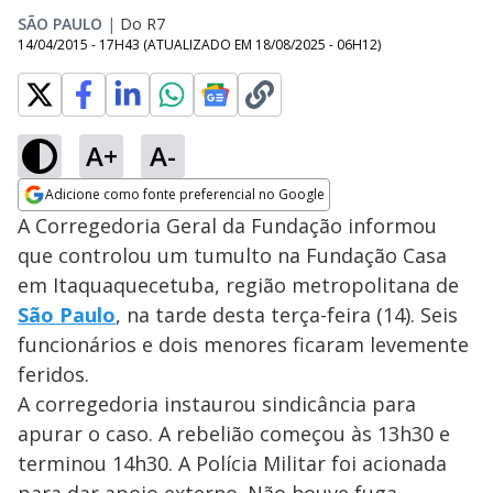
SÃO PAULO
|
Do R7
14/04/2015 - 17H43
(ATUALIZADO EM
18/08/2025 - 06H12
)
A+
A-
Adicione como fonte preferencial no Google
Opens in new window
A Corregedoria Geral da Fundação informou
que controlou um tumulto na Fundação Casa
em Itaquaquecetuba, região metropolitana de
São Paulo
, na tarde desta terça-feira (14). Seis
funcionários e dois menores ficaram levemente
feridos.
A corregedoria instaurou sindicância para
apurar o caso. A rebelião começou às 13h30 e
terminou 14h30. A Polícia Militar foi acionada