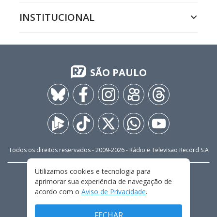
INSTITUCIONAL
SÃO PAULO
Todos os direitos reservados - 2009-
2026
- Rádio e Televisão Record S.A
Utilizamos cookies e tecnologia para
CARREIRA
FALE CONOSCO
PRIVACIDADE
aprimorar sua experiência de navegação de
TERMOS E CONDIÇÕES DE USO
acordo com o
Aviso de Privacidade
.
FECHAR