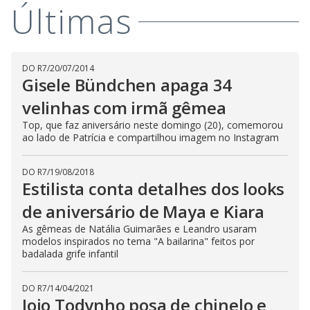
V
d
Últimas
o
i
DO R7
/
20/07/2014
d
Gisele Bündchen apaga 34
velinhas com irmã gêmea
e
Top, que faz aniversário neste domingo (20), comemorou
ao lado de Patrícia e compartilhou imagem no Instagram
o
DO R7
/
19/08/2018
Estilista conta detalhes dos looks
de aniversário de Maya e Kiara
As gêmeas de Natália Guimarães e Leandro usaram
modelos inspirados no tema "A bailarina" feitos por
badalada grife infantil
DO R7
/
14/04/2021
Jojo Todynho posa de chinelo e