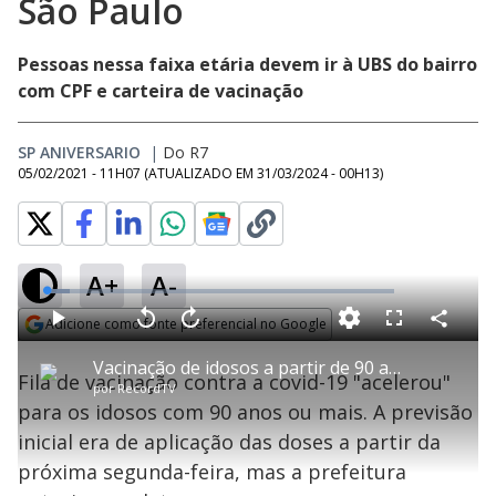
São Paulo
Pessoas nessa faixa etária devem ir à UBS do bairro
com CPF e carteira de vacinação
SP ANIVERSARIO
|
Do R7
05/02/2021 - 11H07
(ATUALIZADO EM
31/03/2024 - 00H13
)
A+
A-
L
o
a
Adicione como fonte preferencial no Google
d
C
P
V
A
P
F
e
o
l
o
v
u
Opens in new window
d
m
a
l
a
l
:
Vacinação de idosos a partir de 90 anos começa nesta sexta-feira (5) em São Paulo
p
y
t
n
l
6
Fila de vacinação contra a covid-19 "acelerou"
a
a
ç
s
.
por
RecordTV
r
r
a
c
7
t
1
r
l
r
4
para os idosos com 90 anos ou mais. A previsão
i
0
1
e
%
l
s
0
e
h
inicial era de aplicação das doses a partir da
e
s
n
a
g
e
r
u
g
próxima segunda-feira, mas a prefeitura
n
u
d
n
o
d