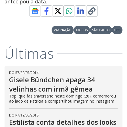
a
antecipou a data.
s
o
s
y
M
V
u
VACINAÇÃO
IDOSOS
SÃO PAULO
UBS
d
o
i
Últimas
d
DO R7
/
20/07/2014
Gisele Bündchen apaga 34
e
velinhas com irmã gêmea
Top, que faz aniversário neste domingo (20), comemorou
o
ao lado de Patrícia e compartilhou imagem no Instagram
DO R7
/
19/08/2018
Estilista conta detalhes dos looks