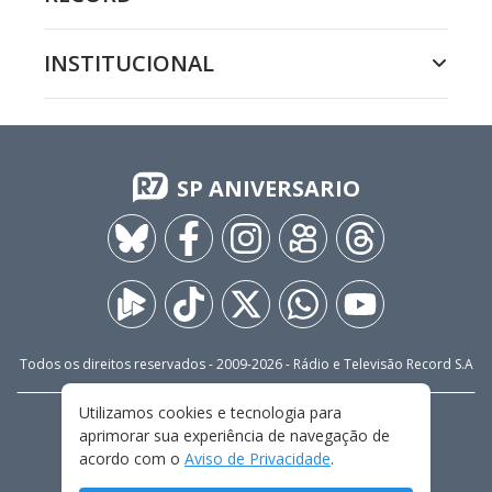
INSTITUCIONAL
SP ANIVERSARIO
Todos os direitos reservados - 2009-
2026
- Rádio e Televisão Record S.A
Utilizamos cookies e tecnologia para
CARREIRA
FALE CONOSCO
PRIVACIDADE
aprimorar sua experiência de navegação de
TERMOS E CONDIÇÕES DE USO
acordo com o
Aviso de Privacidade
.