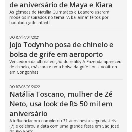
de aniversário de Maya e Kiara
As gêmeas de Natália Guimarães e Leandro usaram
modelos inspirados no tema "A bailarina" feitos por
badalada grife infantil
DO R7
/
14/04/2021
Jojo Todynho posa de chinelo e
bolsa de grife em aeroporto
Vencedora da última edição do reality A Fazenda apareceu
de chinelo, máscara e uma bolsa da grife Louis Vouitton
em Congonhas
DO R7
/
08/03/2022
Natália Toscano, mulher de Zé
Neto, usa look de R$ 50 mil em
aniversário
A influenciadora completou 31 anos nesta segunda-feira
(7) e celebrou a data com uma grande festa em São José
do Rio Preto