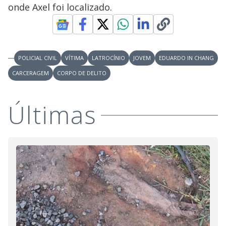
onde Axel foi localizado.
POLICIAL CIVIL
VÍTIMA
LATROCÍNIO
JOVEM
EDUARDO IN CHANG
CARCERAGEM
CORPO DE DELITO
Últimas