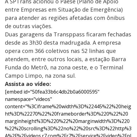
A SPTrans acionou o Paese (Plano de Apoio
entre Empresas em Situação de Emergência)
para atender as regiões afetadas com ônibus
de outras viações.
Duas garagens da Transppass ficaram fechadas
desde as 3h30 desta madrugada. A empresa
opera com 366 coletivos nas 52 linhas que
atendem, entre outros locais, a estação Barra
Funda do Metrô, na zona oeste, e o Terminal
Campo Limpo, na zona sul.
Assista ao vídeo:
[embed id="50fea33b6c4db2b0a6000595"
namespace="videos"
content="%3Ciframe%20width%3D%22445%22%20heig
ht%3D%22270%22%20frameborder%3D%220%22%20
marginheight%3D%220%22%20marginwidth%3D%220
%22%20scrolling%3D%22no%22%20src%3D%22http%3
A%2F%2Fvideos.r7.com%2Fr7%2Fservice%2Fvideo%2Fpl