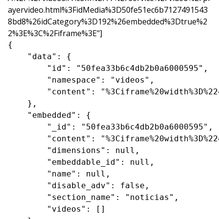
ayervideo.html%3FidMedia%3D50fe51ec6b7127491543
8bd8%26idCategory%3D192%26embedded%3Dtrue%2
2%3E%3C%2Fiframe%3E"]
{

    "data": {

        "id": "50fea33b6c4db2b0a6000595",

        "namespace": "videos",

        "content": "%3Ciframe%20width%3D%22
    },

    "embedded": {

        "_id": "50fea33b6c4db2b0a6000595",

        "content": "%3Ciframe%20width%3D%22
        "dimensions": null,

        "embeddable_id": null,

        "name": null,

        "disable_adv": false,

        "section_name": "noticias",

        "videos": []
