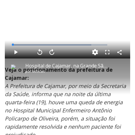
L
o
a
d
C
P
V
A
P
F
e
o
l
o
v
u
d
m
a
l
a
l
:
Hospital de Cajamar, na Grande São Paulo, tem queda de energia
p
y
t
n
l
8
Veja o posicionamento da prefeitura de
a
a
ç
s
3
por
Notícias
r
r
a
c
.
t
1
r
l
r
0
Cajamar:
i
0
1
e
7
l
s
0
e
%
h
A Prefeitura de Cajamar, por meio da Secretaria
e
s
n
a
g
e
r
u
g
da Saúde, informa que na noite da última
n
u
a
d
n
o
d
quarta-feira (19), houve uma queda de energia
s
o
s
no Hospital Municipal Enfermeiro Antônio
y
Policarpo de Oliveira, porém, a situação foi
rapidamente resolvida e nenhum paciente foi
M
u
d
prejudicado.