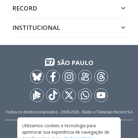
RECORD
INSTITUCIONAL
SÃO PAULO
Todos os direitos reservados - 2009-
2026
- Rádio e Televisão Record S.A
Utilizamos cookies e tecnologia para
CARREIRA
FALE CONOSCO
PRIVACIDADE
aprimorar sua experiência de navegação de
TERMOS E CONDIÇÕES DE USO