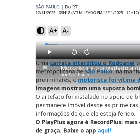
SÃO PAULO
|
Do R7
12/11/2025 - 09H18
(ATUALIZADO EM
12/11/2025 - 12H12
)
A+
A-
L
o
a
d
P
V
A
e
l
o
v
d
Uma
carreta interditou o Rodoanel
p
a
l
a
:
y
t
n
5
a
ç
metropolitana de
São Paulo
, na manh
.
r
a
2
por
São Paulo
1
r
2
preliminares, o
motorista foi vítima
0
1
%
s
0
e
s
Imagens mostram uma suposta bomba
g
e
u
g
n
u
O artefato foi instalado no apoio de 
d
n
o
d
permanece imóvel desde as primeiras 
s
o
s
informações de que ele esteja ferido.
O PlayPlus agora é RecordPlus: mai
de graça. Baixe o app
M
aqui!
u
d
o