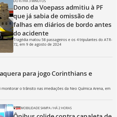
DO R7
/
HÁ 3 MINUTOS
Dono da Voepass admitiu à PF
que já sabia de omissão de
falhas em diários de bordo antes
do acidente
Tragédia matou 58 passageiros e os 4 tripulantes do ATR-
72, em 9 de agosto de 2024
aquera para jogo Corinthians e
i monitorar o trânsito nas imediações da Neo Química Arena, em
MOBILIDADE SAMPA
/
HÁ 2 HORAS
Ônibus colide contra canaleta de