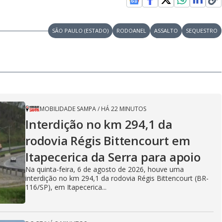
y
V
SÃO PAULO (ESTADO)
RODOANEL
ASSALTO
SEQUESTRO
i
d
MOBILIDADE SAMPA
/
HÁ 22 MINUTOS
Interdição no km 294,1 da
rodovia Régis Bittencourt em
e
Itapecerica da Serra para apoio
Na quinta-feira, 6 de agosto de 2026, houve uma
interdição no km 294,1 da rodovia Régis Bittencourt (BR-
o
116/SP), em Itapecerica...