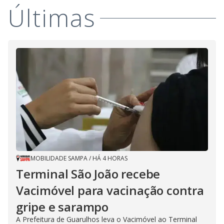
i
m
Últimas
o
d
d
a
l
c
a
e
n
b
e
c
o
l
o
s
e
d
b
y
p
r
e
s
MOBILIDADE SAMPA
/
HÁ 4 HORAS
s
i
Terminal São João recebe
n
g
Vacimóvel para vacinação contra
t
h
e
gripe e sarampo
E
s
A Prefeitura de Guarulhos leva o Vacimóvel ao Terminal
c