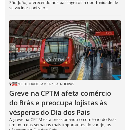
São João, oferecendo aos passageiros a oportunidade de
a
p
se vacinar contra o...
e
k
e
y
o
r
a
c
t
i
v
a
t
i
n
g
t
h
MOBILIDADE SAMPA
/
HÁ 4 HORAS
e
c
Greve na CPTM afeta comércio
l
o
do Brás e preocupa lojistas às
s
e
b
vésperas do Dia dos Pais
u
t
A greve na CPTM está pressionando o comércio do Brás
t
em uma das semanas mais importantes do varejo, às
o
n
vésperas do Dia dos Pais....