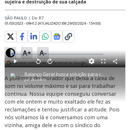
sujeira e destruição de sua calçada
SÃO PAULO
|
Do R7
01/03/2023 - 09H12
(ATUALIZADO EM
29/03/2024 - 15H30
)
A+
A-
L
o
a
Adicione como fonte preferencial no Google
d
C
P
V
A
P
F
e
o
l
o
v
u
Opens in new window
d
m
a
l
a
l
:
Balanço Geral busca solução para caso do morador que deixa som alto e incomoda vizinhos
p
y
t
n
l
2
A polêmica do morador que deixa a caixa de
a
a
ç
s
.
por
RecordTV
r
r
a
c
1
t
1
r
l
r
2
som no volume máximo e sai para trabalhar
i
0
1
e
%
l
s
0
e
h
continua. Nossa equipe conseguiu conversar
e
s
n
a
g
e
r
u
g
com ele ontem e muito exaltado ele fez as
n
u
a
d
n
o
d
reclamações e tentou justificar a atitude. Pois
s
o
s
nós voltamos lá e conversamos com uma
y
vizinha, amiga dele e com o síndico do