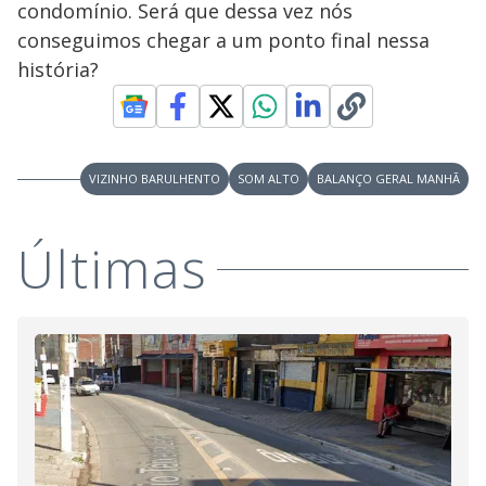
condomínio. Será que dessa vez nós
M
V
u
d
conseguimos chegar a um ponto final nessa
o
história?
i
d
VIZINHO BARULHENTO
SOM ALTO
BALANÇO GERAL MANHÃ
e
Últimas
o