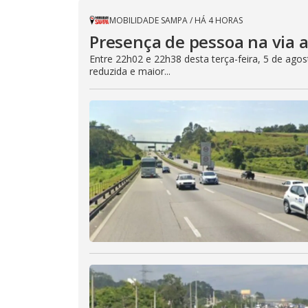
o
.
d
MOBILIDADE SAMPA
/
HÁ 4 HORAS
a
l
Presença de pessoa na via a
c
a
Entre 22h02 e 22h38 desta terça-feira, 5 de ago
n
b
reduzida e maior...
e
c
l
o
s
e
d
b
y
p
r
e
s
s
i
n
g
t
h
e
E
s
c
a