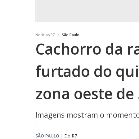
Noticias R7
São Paulo
Cachorro da r
furtado do qui
zona oeste de
Imagens mostram o momento q
SÃO PAULO
|
Do R7