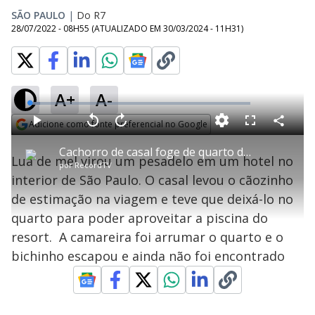
SÃO PAULO
|
Do R7
28/07/2022 - 08H55
(ATUALIZADO EM
30/03/2024 - 11H31
)
A+
A-
L
o
a
Adicione como fonte preferencial no Google
d
C
P
V
A
P
F
e
o
l
o
v
u
Opens in new window
d
m
a
l
a
l
:
Cachorro de casal foge de quarto de hotel no interior de São Paulo
p
y
t
n
l
4
Lua de mel virou um pesadelo em um hotel no
a
a
ç
s
.
por
RecordTV
r
r
a
c
6
t
1
r
l
r
3
interior de São Paulo. O casal levou o cãozinho
i
0
1
e
%
l
s
0
e
h
de estimação na viagem e teve que deixá-lo no
e
s
n
a
g
e
r
u
g
quarto para poder aproveitar a piscina do
n
u
a
d
n
o
d
resort. A camareira foi arrumar o quarto e o
s
o
s
bichinho escapou e ainda não foi encontrado
y
M
u
d