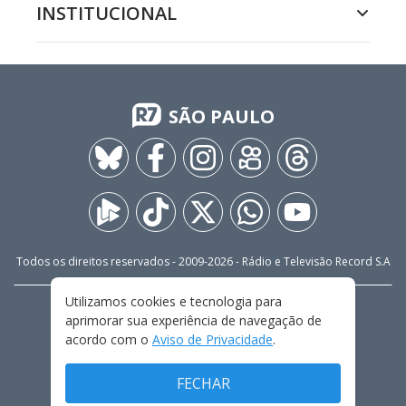
INSTITUCIONAL
SÃO PAULO
Todos os direitos reservados - 2009-
2026
- Rádio e Televisão Record S.A
Utilizamos cookies e tecnologia para
CARREIRA
FALE CONOSCO
PRIVACIDADE
aprimorar sua experiência de navegação de
TERMOS E CONDIÇÕES DE USO
acordo com o
Aviso de Privacidade
.
FECHAR