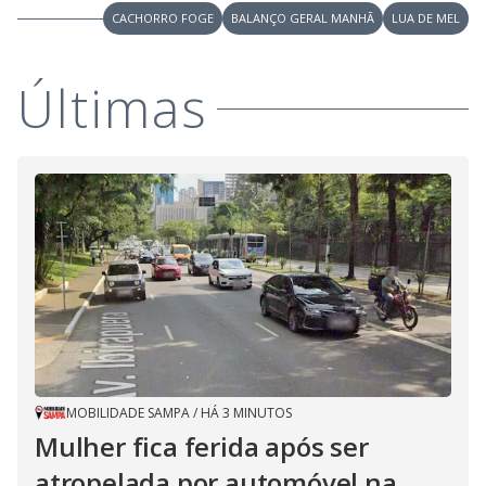
V
o
CACHORRO FOGE
BALANÇO GERAL MANHÃ
LUA DE MEL
i
Últimas
d
e
o
MOBILIDADE SAMPA
/
HÁ 3 MINUTOS
Mulher fica ferida após ser
atropelada por automóvel na