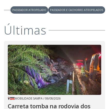
V
u
d
o
PASSEADOR ATROPELADO
PASSEADOR E CACHORRO ATROPELADOS
i
Últimas
d
e
o
MOBILIDADE SAMPA
/
06/08/2026
Carreta tomba na rodovia dos